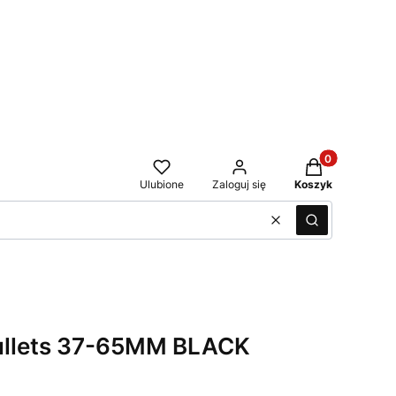
Produkty w kos
Ulubione
Zaloguj się
Koszyk
Wyczyść
Szukaj
llets 37-65MM BLACK