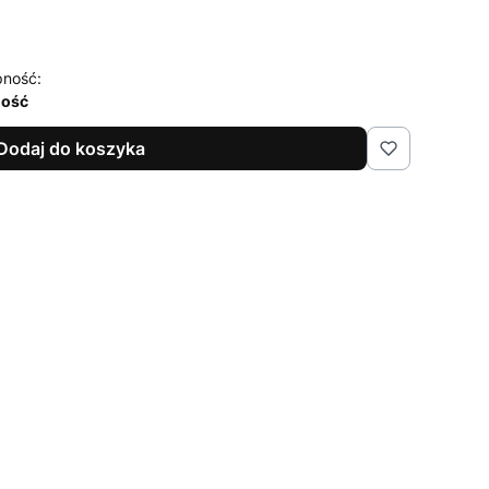
pność:
lość
Dodaj do koszyka