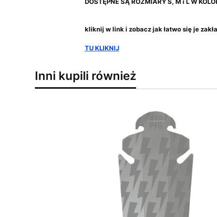
DOSTĘPNE SĄ ROZMIARY S, M i L W KOL
kliknij w link i zobacz jak łatwo się je zakł
TU KLIKNIJ
Inni kupili również