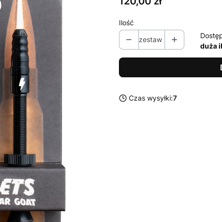
Cena
120,00 zł
Ilość
Dostę
zestaw
duża i
Czas wysyłki:
7