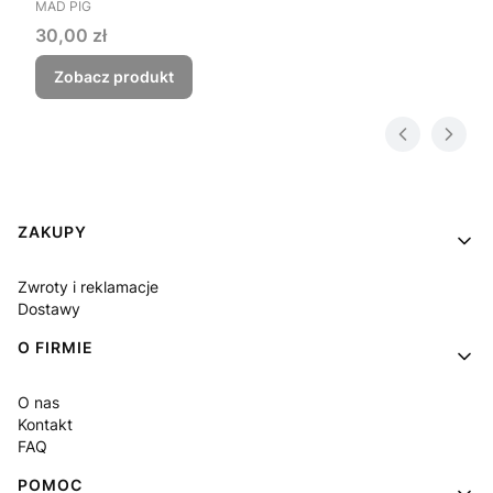
PRODUCENT
MAD PIG
Cena
30,00 zł
Zobacz produkt
Linki w stopce
ZAKUPY
Zwroty i reklamacje
Dostawy
O FIRMIE
O nas
Kontakt
FAQ
POMOC