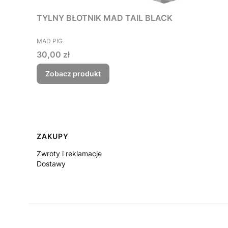
TYLNY BŁOTNIK MAD TAIL BLACK
PRODUCENT
MAD PIG
Cena
30,00 zł
Zobacz produkt
Linki w stopce
ZAKUPY
Zwroty i reklamacje
Dostawy