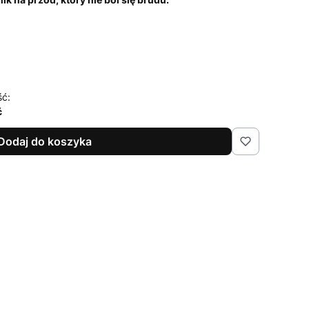
ść:
ć
Dodaj do koszyka