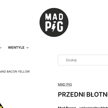
WENTYLE
 MAD BACON YELLOW
MAD PIG
PRZEDNI BŁOTN
Mad Bacon – uniwersalny błotni