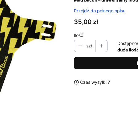
Przejdź do pełnego opisu
Cena
35,00 zł
Ilość
Dostępno
szt.
duża iloś
Czas wysyłki:
7