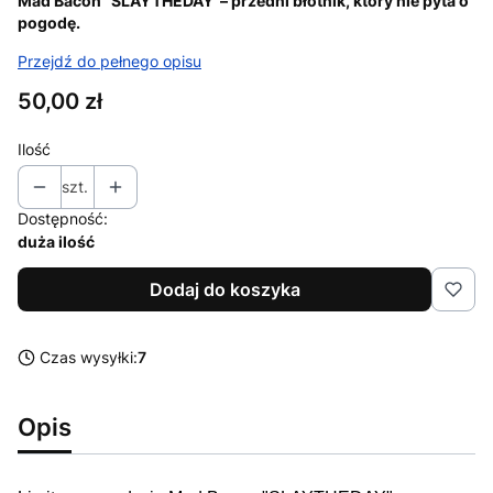
Mad Bacon "SLAYTHEDAY"– przedni błotnik, który nie pyta o
pogodę.
Przejdź do pełnego opisu
Cena
50,00 zł
Ilość
szt.
Dostępność:
duża ilość
Dodaj do koszyka
Czas wysyłki:
7
Opis