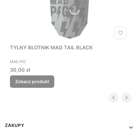
TYLNY BŁOTNIK MAD TAIL BLACK
PRODUCENT
MAD PIG
Cena
30,00 zł
Zobacz produkt
Linki w stopce
ZAKUPY