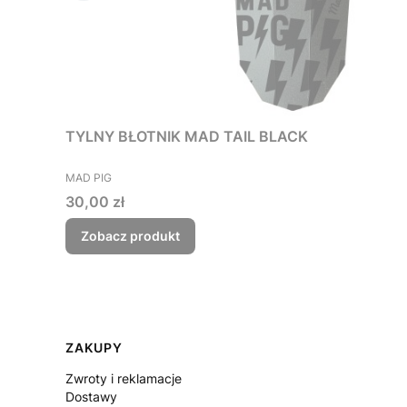
TYLNY BŁOTNIK MAD TAIL BLACK
PRODUCENT
MAD PIG
Cena
30,00 zł
Zobacz produkt
Linki w stopce
ZAKUPY
Zwroty i reklamacje
Dostawy