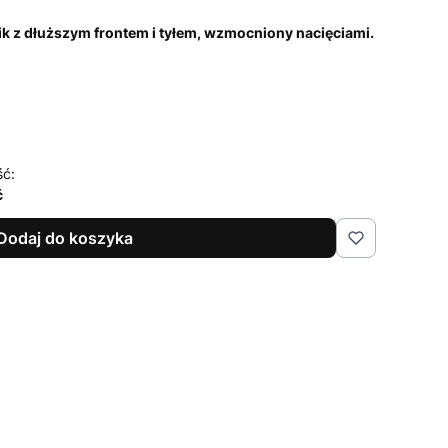
ik z dłuższym frontem i tyłem, wzmocniony nacięciami.
ść:
ć
Dodaj do koszyka