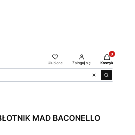
Produkty w kos
Ulubione
Zaloguj się
Koszyk
Wyczyść
Szukaj
BŁOTNIK MAD BACONELLO