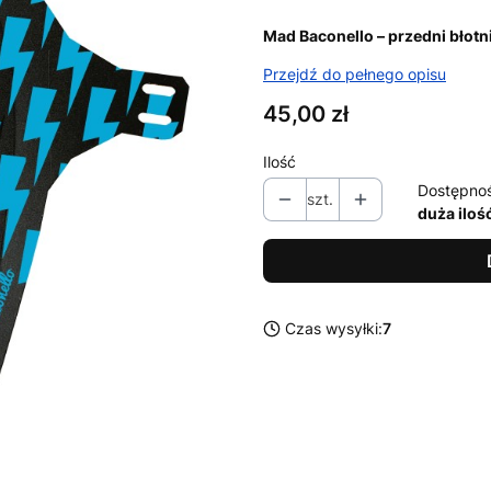
Mad Baconello – przedni błotn
Przejdź do pełnego opisu
Cena
45,00 zł
Ilość
Dostępno
szt.
duża iloś
Czas wysyłki:
7