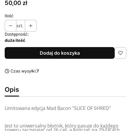
Cena
50,00 zł
Ilość
szt.
Dostępność:
duża ilość
Dodaj do koszyka
Czas wysyłki:
7
Opis
Limitowana edycja Mad Bacon "SLICE OF SHRED"
Jest to uniwersalny błotnik, który pasuje do każdego
roweru zaczynając od 26 cali, a kończąc na 29-ER’ach.