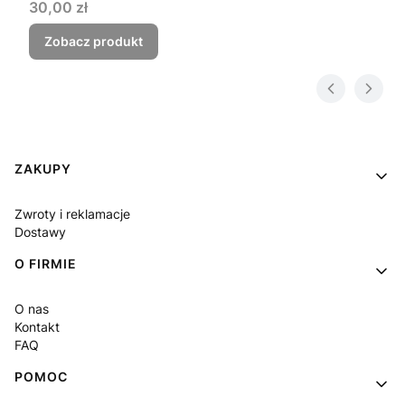
Cena
30,00 zł
Zobacz produkt
Linki w stopce
ZAKUPY
Zwroty i reklamacje
Dostawy
O FIRMIE
O nas
Kontakt
FAQ
POMOC