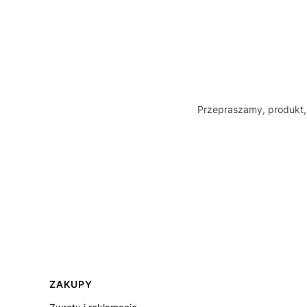
Przepraszamy, produkt, 
Linki w stopce
ZAKUPY